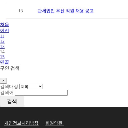
관세법인 우신 직원 채용 공고
13
처음
이전
11
12
13
14
15
맨끝
구인 검색
×
Close
검색대상
검색어
검색
개인정보처리방침
회원약관