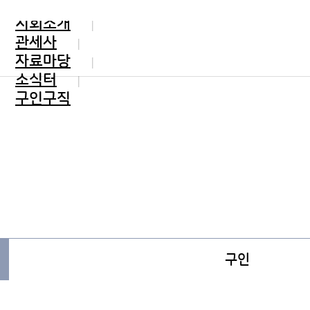
지회소개
관세사
자료마당
소식터
구인구직
구인